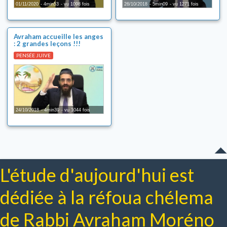
01/11/2020
4min53
vu 1098 fois
26/10/2018
5min09
vu 1271 fois
Torahdiction
Dico-Torah
Avraham accueille les anges
Enjeux de société
: 2 grandes leçons !!!
Chidoukhim (rencontres)
PENSÉE JUIVE
24/10/2018
4min39
vu 1044 fois
L'étude d'aujourd'hui est
dédiée à la réfoua chélema
de Rabbi Avraham Moréno