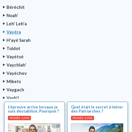
Béréchit
Noah'
Leh' Leh'a
Vayéra
H'ayé Sarah
Toldot
Vayétsé
Vaychlah'
Vayéchev
Mikets
Vaygach
Vayh'i
Série Parnassa TOVA
L'épreuve arrive lorsque je
Quel était le secret à imiter
suis déstabilisé. Pourquoi ?
des Patriarches ?
Cours sur la Paracha de la semaine
PENSÉE JUIVE
PENSÉE JUIVE
Sujets brûlants de l'actualité juive
Machia'h et fin des temps