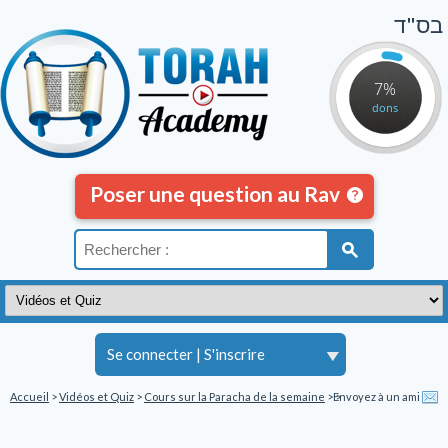
בס"ד
7%
dons
Poser une question au Rav
Se connecter
|
S'inscrire
Accueil
>
Vidéos et Quiz
>
Cours sur la Paracha de la semaine
>
Envoyez à un ami
>