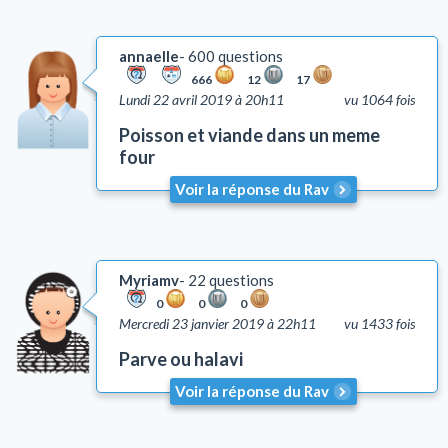
annaelle
600 questions
666
12
17
Lundi 22 avril 2019 à 20h11
vu 1064 fois
Poisson et viande dans un meme
four
Voir la réponse du Rav
Myriamv
22 questions
0
0
0
Mercredi 23 janvier 2019 à 22h11
vu 1433 fois
Parve ou halavi
Voir la réponse du Rav