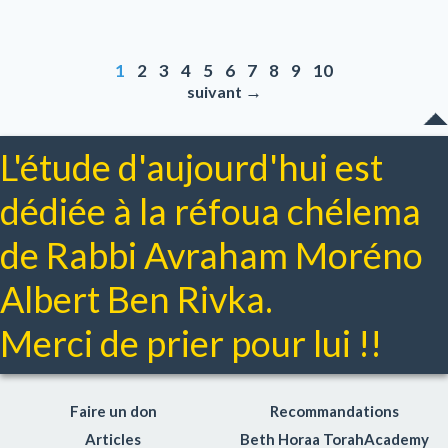
1
2
3
4
5
6
7
8
9
10
→
suivant
L'étude d'aujourd'hui est
dédiée à la réfoua chélema
de Rabbi Avraham Moréno
Albert Ben Rivka.
Merci de prier pour lui !!
Faire un don
Recommandations
Articles
Beth Horaa TorahAcademy