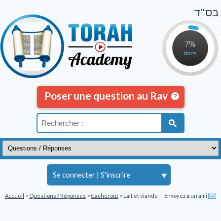
בס"ד
7%
dons
Poser une question au Rav
Se connecter
|
S'inscrire
Accueil
>
Questions / Réponses
>
Cacherout
> Lait et viande
Envoyez à un ami