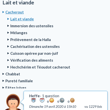
Lait et viande
Cacherout
Lait et viande
Immersion des ustensiles
Mélanges
Prélèvement de la Halla
Cachérisation des ustensiles
Cuisson opéree par non-juif
Vérification des aliments
Hechchérim et Téoudot cacherout
Chabbat
Pureté familiale
Fêtes juives
Bénédictions
Heffe
1 question
Rituel de la prière
0
0
0
Dimanche 19 avril 2020 à 15h10
vu 1229 fois
Deuil