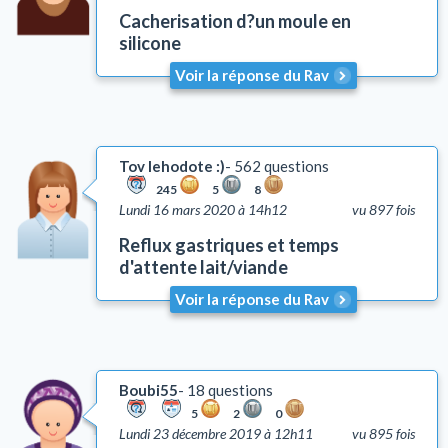
Cacherisation d?un moule en
Talith et Téfilines
silicone
Mézouza
Voir la réponse du Rav
Tsédaka et Maasser
Mitsvots en vigueur en Israël
Emouna (foi en D.)
Chalom Baït
Tov lehodote :)
562 questions
Education
245
5
8
Lundi 16 mars 2020 à 14h12
vu 897 fois
Comportement
Reflux gastriques et temps
Honorer ses parents (Kiboud Av Vaèm)
d'attente lait/viande
Tsniout (lois de pudeur)
Voir la réponse du Rav
Lachon Hara (médisance)
Yh'oud (l'isolement)
Questions liées aux problèmes d'argent
Coutumes
Boubi55
18 questions
Autre
5
2
0
Lundi 23 décembre 2019 à 12h11
vu 895 fois
Lois et coutumes de la circoncision