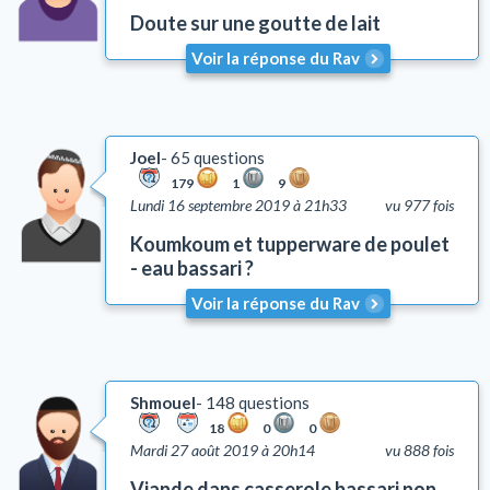
Doute sur une goutte de lait
Voir la réponse du Rav
Joel
65 questions
179
1
9
Lundi 16 septembre 2019 à 21h33
vu 977 fois
Koumkoum et tupperware de poulet
- eau bassari ?
Voir la réponse du Rav
Shmouel
148 questions
18
0
0
Mardi 27 août 2019 à 20h14
vu 888 fois
Viande dans casserole bassari non