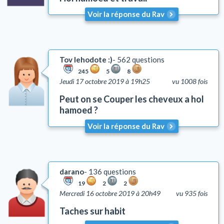
Yh'oud (l'isolement)
Voir la réponse du Rav
Questions liées aux problèmes d'argent
Coutumes
Autre
Tov lehodote :)
562 questions
Lois et coutumes de la circoncision
245
5
8
Jeudi 17 octobre 2019 à 19h25
vu 1008 fois
Peut on se Couper les cheveux a hol
hamoed ?
Voir la réponse du Rav
darano
136 questions
19
2
2
Mercredi 16 octobre 2019 à 20h49
vu 935 fois
Taches sur habit