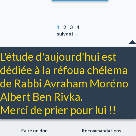
1
2
3
4
→
suivant
L'étude d'aujourd'hui est
dédiée à la réfoua chélema
de Rabbi Avraham Moréno
Albert Ben Rivka.
Merci de prier pour lui !!
Faire un don
Recommandations