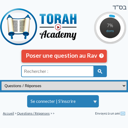
בס"ד
7%
dons
Poser une question au Rav
Se connecter
|
S'inscrire
Accueil
>
Questions / Réponses
>
>
Envoyez à un ami