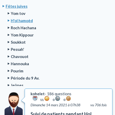
Fêtes juives
Yom tov
H'ol hamoèd
Roch Hachana
Yom Kippour
Soukkot
Pessah'
Chavouot
Hannouka
Pourim
Période du 9 Av.
Jeûnes
Période du Omer
kohelet
186 questions
Roch H'odech
11
0
0
Dimanche 14 mars 2021 à 07h38
vu 706 fois
Tou Bichvat
Suivi de patients pendant Hol
Chabbat