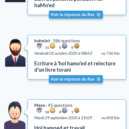
haMo'ed
Cacherout
Voir la réponse du Rav
Pureté familiale
Bénédictions
Rituel de la prière
Deuil
kohelet
186 questions
Talith et Téfilines
11
0
0
Vendredi 02 octobre 2020 à 08h53
vu 736 fois
Mézouza
Ecriture à 'hol hamo'ed et relecture
Tsédaka et Maasser
d'un livre torani
Mitsvots en vigueur en Israël
Voir la réponse du Rav
Emouna (foi en D.)
Chalom Baït
Education
Comportement
Maxx
45 questions
Honorer ses parents (Kiboud Av Vaèm)
14
0
1
Mardi 29 septembre 2020 à 21h29
vu 858 fois
Tsniout (lois de pudeur)
Hol hamoed et travail
Lachon Hara (médisance)