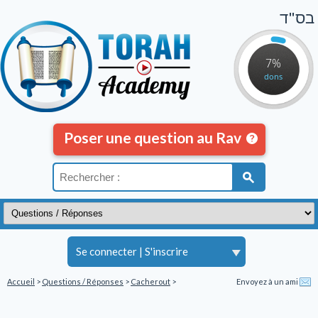
בס"ד
7%
dons
Poser une question au Rav
Se connecter
|
S'inscrire
Accueil
>
Questions / Réponses
>
Cacherout
>
Envoyez à un ami