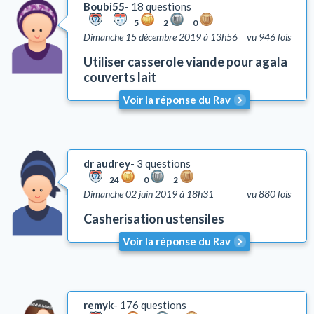
Boubi55
18 questions
5
2
0
Dimanche 15 décembre 2019 à 13h56
vu 946 fois
Utiliser casserole viande pour agala
couverts lait
Voir la réponse du Rav
dr audrey
3 questions
24
0
2
Dimanche 02 juin 2019 à 18h31
vu 880 fois
Casherisation ustensiles
Voir la réponse du Rav
remyk
176 questions