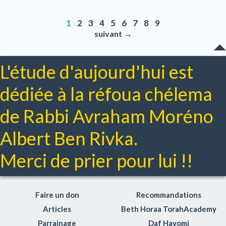
1
2
3
4
5
6
7
8
9
→
suivant
L'étude d'aujourd'hui est
dédiée à la réfoua chélema
de Rabbi Avraham Moréno
Albert Ben Rivka.
Merci de prier pour lui !!
Faire un don
Recommandations
Articles
Beth Horaa TorahAcademy
Parrainage
Daf Hayomi