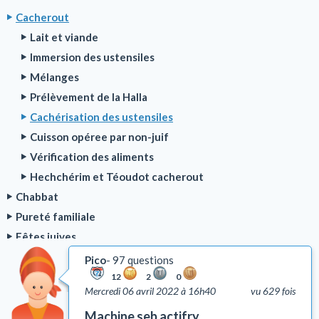
Cacherout
Lait et viande
Immersion des ustensiles
Mélanges
Prélèvement de la Halla
Cachérisation des ustensiles
Cuisson opéree par non-juif
Vérification des aliments
Hechchérim et Téoudot cacherout
Chabbat
Pureté familiale
Fêtes juives
Bénédictions
Pico
97 questions
Rituel de la prière
12
2
0
Mercredi 06 avril 2022 à 16h40
vu 629 fois
Deuil
Machine seb actifry
Talith et Téfilines