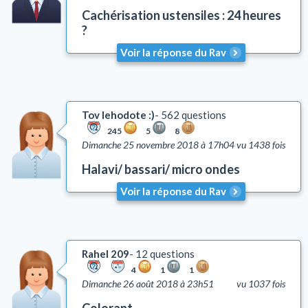
Cachérisation ustensiles : 24 heures
?
Voir la réponse du Rav
Tov lehodote :)
562 questions
245
5
8
Dimanche 25 novembre 2018 à 17h04
vu 1438 fois
Halavi/ bassari/ micro ondes
Voir la réponse du Rav
Rahel 209
12 questions
4
1
1
Dimanche 26 août 2018 à 23h51
vu 1037 fois