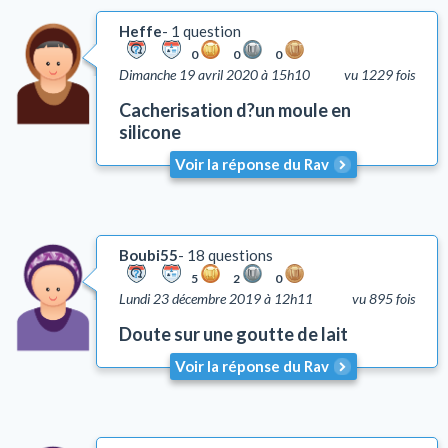
Heffe
1 question
0
0
0
Dimanche 19 avril 2020 à 15h10
vu 1229 fois
Cacherisation d?un moule en
silicone
Voir la réponse du Rav
Boubi55
18 questions
5
2
0
Lundi 23 décembre 2019 à 12h11
vu 895 fois
Doute sur une goutte de lait
Voir la réponse du Rav