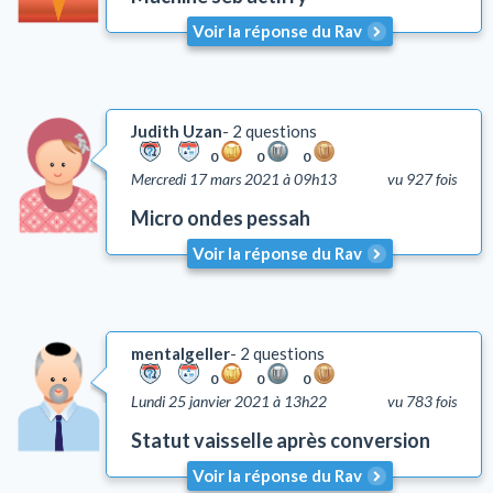
Mézouza
Voir la réponse du Rav
Tsédaka et Maasser
Mitsvots en vigueur en Israël
Emouna (foi en D.)
Judith Uzan
2 questions
Chalom Baït
0
0
0
Mercredi 17 mars 2021 à 09h13
vu 927 fois
Education
Comportement
Micro ondes pessah
Honorer ses parents (Kiboud Av Vaèm)
Voir la réponse du Rav
Tsniout (lois de pudeur)
Lachon Hara (médisance)
Yh'oud (l'isolement)
mentalgeller
2 questions
Questions liées aux problèmes d'argent
0
0
0
Coutumes
Lundi 25 janvier 2021 à 13h22
vu 783 fois
Autre
Statut vaisselle après conversion
Lois et coutumes de la circoncision
Voir la réponse du Rav