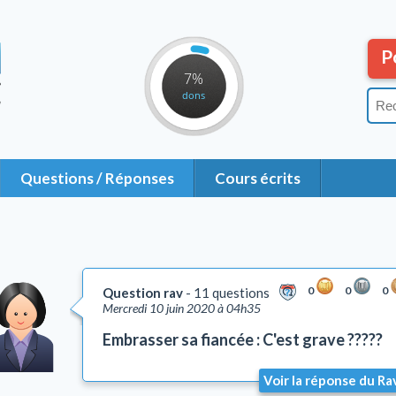
P
7%
dons
Questions / Réponses
Cours écrits
0
0
0
Question rav
11 questions
Mercredi 10 juin 2020 à 04h35
Embrasser sa fiancée : C'est grave ?????
Voir la réponse du Ra