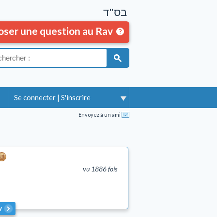
בס"ד
oser une question au Rav
Se connecter
|
S'inscrire
Envoyez à un ami
vu 1886 fois
v