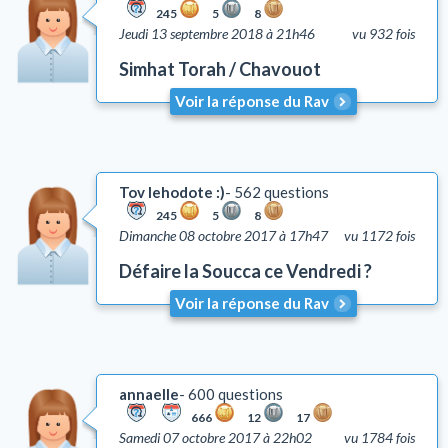
245
5
8
Jeudi 13 septembre 2018 à 21h46
vu 932 fois
Simhat Torah / Chavouot
Voir la réponse du Rav
Tov lehodote :)
562 questions
245
5
8
Dimanche 08 octobre 2017 à 17h47
vu 1172 fois
Défaire la Soucca ce Vendredi ?
Voir la réponse du Rav
annaelle
600 questions
666
12
17
Samedi 07 octobre 2017 à 22h02
vu 1784 fois