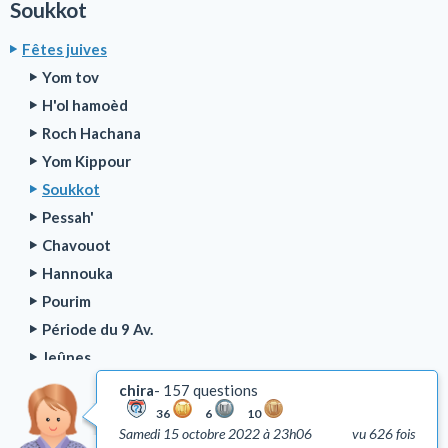
Soukkot
Fêtes juives
Yom tov
H'ol hamoèd
Roch Hachana
Yom Kippour
Soukkot
Pessah'
Chavouot
Hannouka
Pourim
Période du 9 Av.
Jeûnes
Période du Omer
chira
157 questions
Roch H'odech
36
6
10
Samedi 15 octobre 2022 à 23h06
vu 626 fois
Tou Bichvat