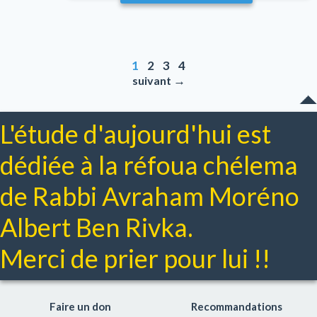
1
2
3
4
→
suivant
L'étude d'aujourd'hui est
dédiée à la réfoua chélema
de Rabbi Avraham Moréno
Albert Ben Rivka.
Merci de prier pour lui !!
Faire un don
Recommandations