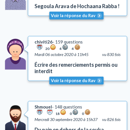
Segoula Arava de Hochaana Rabba !
Chabbat
Cacherout
Voir la réponse du Rav
Pureté familiale
Bénédictions
Rituel de la prière
chiviti26
159 questions
Deuil
20
4
4
Mardi 06 octobre 2020 à 11h45
vu 830 fois
Talith et Téfilines
Mézouza
Écrire des remerciements permis ou
interdit
Tsédaka et Maasser
Mitsvots en vigueur en Israël
Voir la réponse du Rav
Emouna (foi en D.)
Chalom Baït
Education
Shmouel
148 questions
Comportement
18
0
0
Mercredi 30 septembre 2020 à 15h37
vu 826 fois
Honorer ses parents (Kiboud Av Vaèm)
Tsniout (lois de pudeur)
Du pain en dehors de la souka