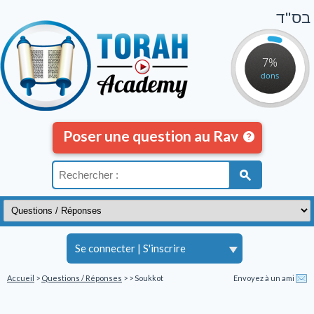
בס"ד
7%
dons
Poser une question au Rav
Se connecter
|
S'inscrire
Accueil
>
Questions / Réponses
>
> Soukkot
Envoyez à un ami