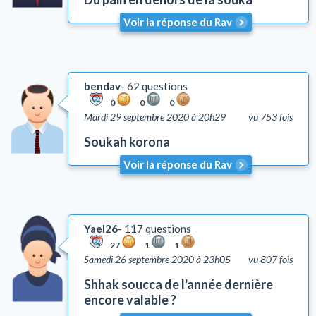
Lachon Hara (médisance)
Voir la réponse du Rav
Yh'oud (l'isolement)
Questions liées aux problèmes d'argent
Coutumes
bendav
62 questions
Autre
0
0
0
Lois et coutumes de la circoncision
Mardi 29 septembre 2020 à 20h29
vu 753 fois
Soukah korona
Voir la réponse du Rav
Yael26
117 questions
27
1
1
Samedi 26 septembre 2020 à 23h05
vu 807 fois
Shhak soucca de l'année dernière
encore valable ?