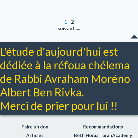
1
2
→
suivant
L'étude d'aujourd'hui est
dédiée à la réfoua chélema
de Rabbi Avraham Moréno
Albert Ben Rivka.
Merci de prier pour lui !!
Faire un don
Recommandations
Articles
Beth Horaa TorahAcademy