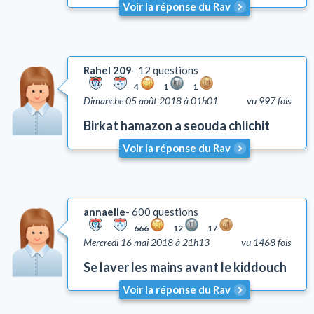
Voir la réponse du Rav
Tsniout (lois de pudeur)
Lachon Hara (médisance)
Yh'oud (l'isolement)
Rahel 209
12 questions
Questions liées aux problèmes d'argent
4
1
1
Coutumes
Dimanche 05 août 2018 à 01h01
vu 997 fois
Autre
Birkat hamazon a seouda chlichit
Lois et coutumes de la circoncision
Voir la réponse du Rav
annaelle
600 questions
666
12
17
Mercredi 16 mai 2018 à 21h13
vu 1468 fois
Se laver les mains avant le kiddouch
Voir la réponse du Rav