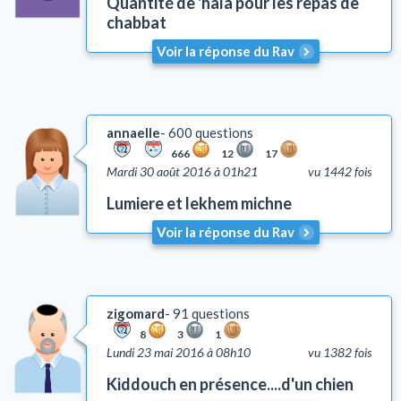
Quantité de 'hala pour les repas de
chabbat
Voir la réponse du Rav
annaelle
600 questions
666
12
17
Mardi 30 août 2016 à 01h21
vu 1442 fois
Lumiere et lekhem michne
Voir la réponse du Rav
zigomard
91 questions
8
3
1
Lundi 23 mai 2016 à 08h10
vu 1382 fois
Kiddouch en présence....d'un chien