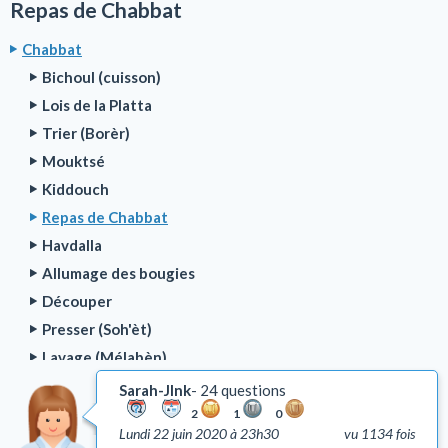
Repas de Chabbat
Chabbat
Bichoul (cuisson)
Lois de la Platta
Trier (Borèr)
Mouktsé
Kiddouch
Repas de Chabbat
Havdalla
Allumage des bougies
Découper
Presser (Soh'èt)
Lavage (Mélabèn)
Construire (Bonné)
Sarah-Jlnk
24 questions
Nouer ou dénouer (Kocher et Matir).
2
1
0
Lundi 22 juin 2020 à 23h30
vu 1134 fois
Problèmes liés à l'électricité