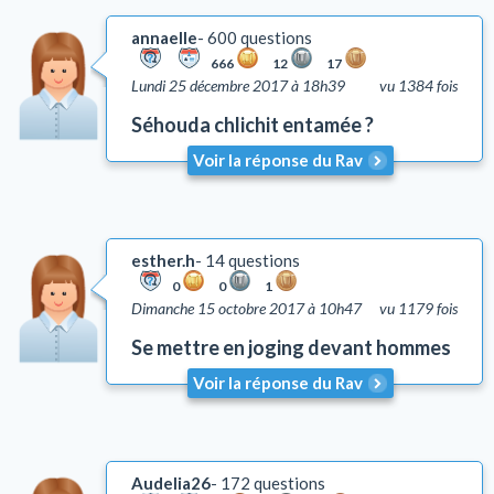
annaelle
600 questions
666
12
17
Lundi 25 décembre 2017 à 18h39
vu 1384 fois
Séhouda chlichit entamée ?
Voir la réponse du Rav
esther.h
14 questions
0
0
1
Dimanche 15 octobre 2017 à 10h47
vu 1179 fois
Se mettre en joging devant hommes
Voir la réponse du Rav
Audelia26
172 questions