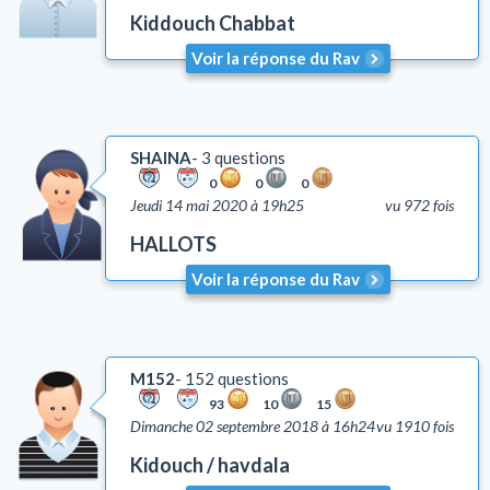
Kiddouch Chabbat
Ecrire et effacer
Cacherout
Voir la réponse du Rav
Pureté familiale
Fêtes juives
Bénédictions
SHAINA
3 questions
Rituel de la prière
0
0
0
Jeudi 14 mai 2020 à 19h25
vu 972 fois
Deuil
Talith et Téfilines
HALLOTS
Mézouza
Voir la réponse du Rav
Tsédaka et Maasser
Mitsvots en vigueur en Israël
Emouna (foi en D.)
M152
152 questions
Chalom Baït
93
10
15
Education
Dimanche 02 septembre 2018 à 16h24
vu 1910 fois
Comportement
Kidouch / havdala
Honorer ses parents (Kiboud Av Vaèm)