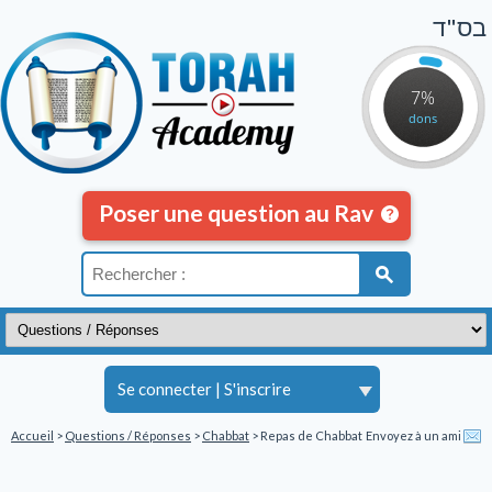
בס"ד
7%
dons
Poser une question au Rav
Se connecter
|
S'inscrire
Accueil
>
Questions / Réponses
>
Chabbat
> Repas de Chabbat
Envoyez à un ami