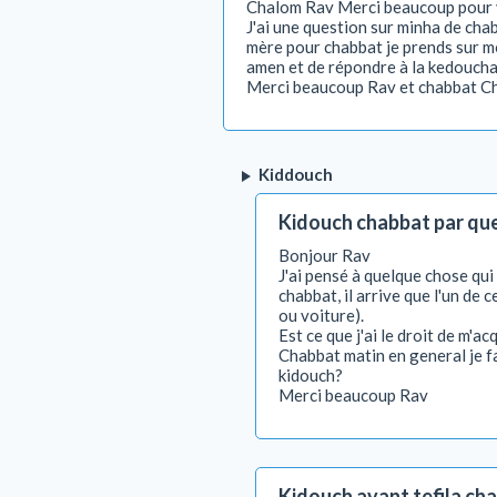
Chalom Rav Merci beaucoup pour v
J'ai une question sur minha de chab
mère pour chabbat je prends sur moi
amen et de répondre à la kedoucha 
Merci beaucoup Rav et chabbat C
Kiddouch
Kidouch chabbat par qu
Bonjour Rav
J'ai pensé à quelque chose qu
chabbat, il arrive que l'un de 
ou voiture).
Est ce que j'ai le droit de m'a
Chabbat matin en general je fa
kidouch?
Merci beaucoup Rav
Kidouch avant tefila ch