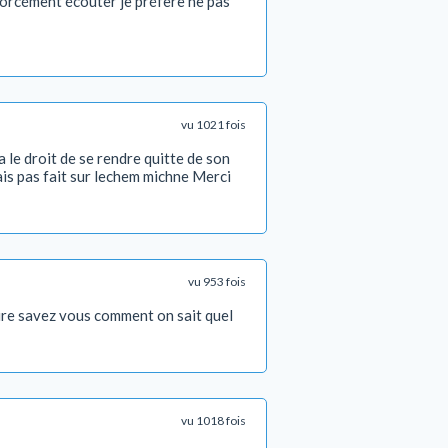
s forcément écouter je préfère ne pas
vu 1021 fois
a le droit de se rendre quitte de son
ais pas fait sur lechem michne Merci
vu 953 fois
ure savez vous comment on sait quel
vu 1018 fois