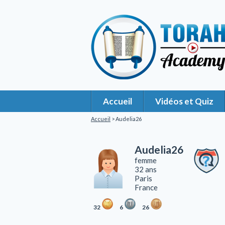
Accueil
Vidéos et Quiz
Accueil
> Audelia26
Audelia26
femme
32 ans
Paris
France
32
6
26