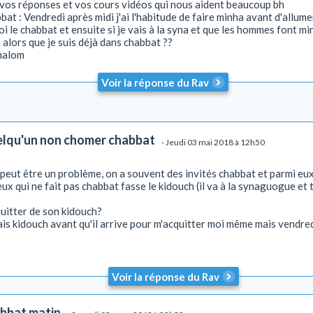
os réponses et vos cours vidéos qui nous aident beaucoup bh
bat : Vendredi après midi j'ai l'habitude de faire minha avant d'allum
 le chabbat et ensuite si je vais à la syna et que les hommes font min
alors que je suis déjà dans chabbat ??
halom
Voir la réponse du Rav
elqu'un non chomer chabbat
- Jeudi 03 mai 2018 à 12h50
i peut être un problème, on a souvent des invités chabbat et parmi eu
ceux qui ne fait pas chabbat fasse le kidouch (il va à la synaguogue et
cquitter de son kidouch?
is kidouch avant qu'il arrive pour m'acquitter moi même mais vendredi 
Voir la réponse du Rav
abbat matin