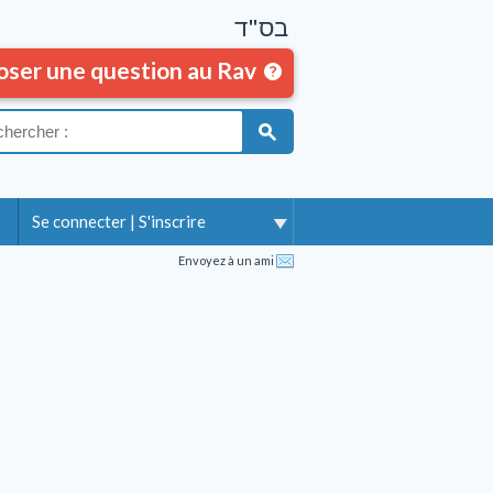
בס"ד
oser une question au Rav
Se connecter
|
S'inscrire
Envoyez à un ami