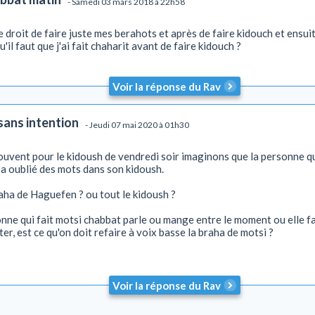
- Samedi 03 mars 2018 à 22h58
le droit de faire juste mes berahots et après de faire kidouch et ensui
u'il faut que j'ai fait chaharit avant de faire kidouch ?
Voir la réponse du Rav
sans intention
- Jeudi 07 mai 2020 à 01h30
souvent pour le kidoush de vendredi soir imaginons que la personne qu
 a oublié des mots dans son kidoush.
braha de Haguefen ? ou tout le kidoush ?
onne qui fait motsi chabbat parle ou mange entre le moment ou elle fait
ter, est ce qu'on doit refaire à voix basse la braha de motsi ?
Voir la réponse du Rav