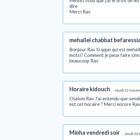
Pensez vous que j'ai le droit de le
dire
Merci Rav
mehallel chabbat befaressia
Bonjour Rav Si qqun qui est mehallel
motsi? Comment je peux faire sinn 
beaucoup Rav
Horaire kidouch
- Jeudi 22 nove
Chalom Rav J'ai entendu que vendr
est cet horaire ? Merci encore Ra
Minha vendredi soir
- Jeudi 2