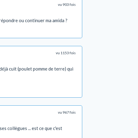
vu 903 fois
et répondre ou continuer ma amida ?
vu 1153 fois
 déjà cuit (poulet pomme de terre) qui
vu 967 fois
s collègues ... est ce que c'est