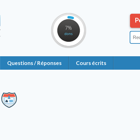
P
7%
dons
Questions / Réponses
Cours écrits