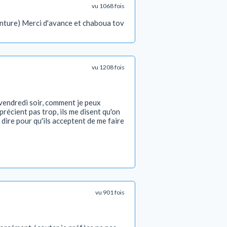
vu 1068 fois
inture) Merci d'avance et chaboua tov
vu 1208 fois
 vendredi soir, comment je peux
précient pas trop, ils me disent qu'on
r dire pour qu'ils acceptent de me faire
vu 901 fois