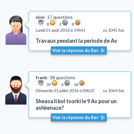
sissi
17 questions
0
2
0
Lundi 01 août 2016 à 19h41
vu 1045 fois
Travaux pendant la periode de Av
Voir la réponse du Rav
frank
38 questions
37
2
10
Dimanche 31 juillet 2016 à 00h22
vu 1064 fois
Sheasa li kol tsorki le 9 Av pour un
ashkenaze?
Voir la réponse du Rav