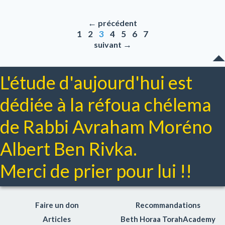
←
précédent
1
2
3
4
5
6
7
→
suivant
L'étude d'aujourd'hui est
dédiée à la réfoua chélema
de Rabbi Avraham Moréno
Albert Ben Rivka.
Merci de prier pour lui !!
Faire un don
Recommandations
Articles
Beth Horaa TorahAcademy