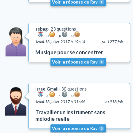
Voir la réponse du Rav
Yh'oud (l'isolement)
Questions liées aux problèmes d'argent
Coutumes
sebag
23 questions
Autre
0
0
0
Lois et coutumes de la circoncision
Jeudi 13 juillet 2017 à 19h14
vu 1277 fois
Musique pour se concentrer
Voir la réponse du Rav
IsraelGmail
30 questions
3
1
0
Jeudi 13 juillet 2017 à 01h46
vu 918 fois
Travailler un instrument sans
mélodie reelle
Voir la réponse du Rav