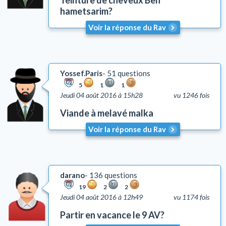
Teinture de cheveux Ben
hametsarim?
Voir la réponse du Rav
Yossef.Paris
51 questions
5
1
1
Jeudi 04 août 2016 à 15h28
vu 1246 fois
Viande à melavé malka
Voir la réponse du Rav
darano
136 questions
19
2
2
Jeudi 04 août 2016 à 12h49
vu 1174 fois
Partir en vacance le 9 AV?