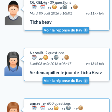
OURIEL+g
39 questions
29
0
1
Mardi 09 août 2016 à 16h01
vu 1177 fois
Ticha beav
Voir la réponse du Rav
NaomiR
2 questions
29
4
3
Lundi 08 août 2016 à 08h47
vu 1345 fois
Se demaquiller le jour de Ticha Beav
Voir la réponse du Rav
annaelle
600 questions
666
12
17