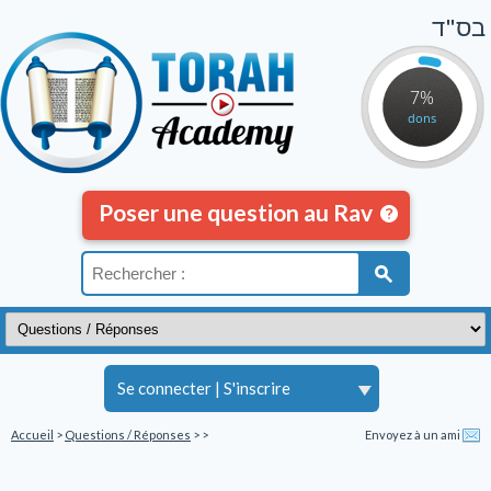
בס"ד
7%
dons
Poser une question au Rav
Se connecter
|
S'inscrire
Accueil
>
Questions / Réponses
>
>
Envoyez à un ami