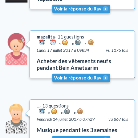
Cacherout
Voir la réponse du Rav
Pureté familiale
Bénédictions
Rituel de la prière
mazalita
11 questions
Deuil
1
0
1
Lundi 17 juillet 2017 à 09h34
vu 1175 fois
Talith et Téfilines
Mézouza
Acheter des vêtements neufs
pendant Bein Ametsarim
Tsédaka et Maasser
Mitsvots en vigueur en Israël
Voir la réponse du Rav
Emouna (foi en D.)
Chalom Baït
Education
...
13 questions
Comportement
3
0
0
Vendredi 14 juillet 2017 à 07h29
vu 867 fois
Honorer ses parents (Kiboud Av Vaèm)
Tsniout (lois de pudeur)
Musique pendant les 3 semaines
Lachon Hara (médisance)