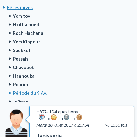
Fêtes juives
Yom tov
H'ol hamoèd
Roch Hachana
Yom Kippour
Soukkot
Pessah'
Chavouot
Hannouka
Pourim
Période du 9 Av.
Jeûnes
Période du Omer
HYG
124 questions
Roch H'odech
0
0
1
Mardi 18 juillet 2017 à 20h54
vu 1050 fois
Tou Bichvat
Tapisserie
Chabbat