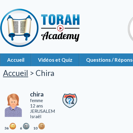
Accueil
Vidéos et Quiz
Questions / Répons
Accueil
> Chira
chira
femme
12 ans
JERUSALEM
Israël
36
6
10