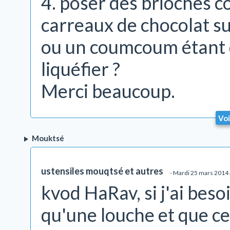
4. poser des brioches 
carreaux de chocolat su
ou un coumcoum étant d
liquéfier ?
Merci beaucoup.
Voi
Mouktsé
ustensiles mouqtsé et autres
- Mardi 25 mars 2014
kvod HaRav, si j'ai beso
qu'une louche et que cel