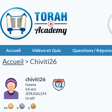
Accueil
Vidéos et Quiz
Questions / Répons
Accueil
> Chiviti26
chiviti26
femme
64 ans
JÉRUSALEM
Israël
20
4
4