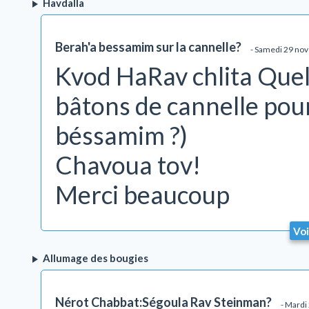
Havdalla
Berah'a bessamim sur la cannelle?
- Samedi 29 no
Kvod HaRav chlita Quel
bâtons de cannelle pou
béssamim ?)
Chavoua tov!
Merci beaucoup
Voi
Allumage des bougies
Nérot Chabbat:Ségoula Rav Steinman?
- Mardi