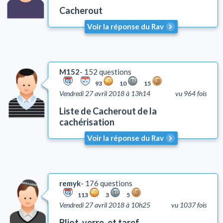
Cacherout
Talith et Téfilines
Mézouza
Voir la réponse du Rav
Tsédaka et Maasser
Mitsvots en vigueur en Israël
Emouna (foi en D.)
M152
152 questions
Chalom Baït
93
10
15
Vendredi 27 avril 2018 à 13h14
vu 964 fois
Education
Comportement
Liste de Cacherout de la
cachérisation
Honorer ses parents (Kiboud Av Vaèm)
Tsniout (lois de pudeur)
Voir la réponse du Rav
Lachon Hara (médisance)
Yh'oud (l'isolement)
Questions liées aux problèmes d'argent
remyk
176 questions
Coutumes
113
3
5
Vendredi 27 avril 2018 à 10h25
vu 1037 fois
Autre
Lois et coutumes de la circoncision
Bliot, verre, et taref