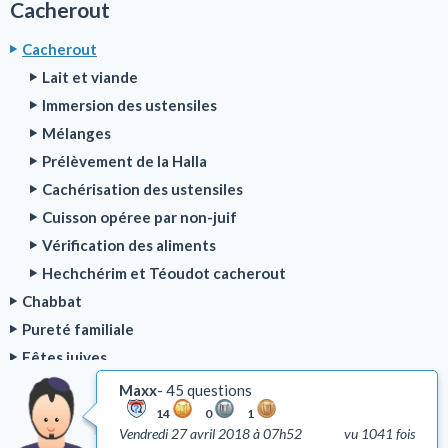
Cacherout
Cacherout
Lait et viande
Immersion des ustensiles
Mélanges
Prélèvement de la Halla
Cachérisation des ustensiles
Cuisson opéree par non-juif
Vérification des aliments
Hechchérim et Téoudot cacherout
Chabbat
Pureté familiale
Fêtes juives
Bénédictions
Maxx
45 questions
Rituel de la prière
14
0
1
Vendredi 27 avril 2018 à 07h52
vu 1041 fois
Deuil