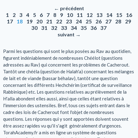
←
précédent
1
2
3
4
5
6
7
8
9
10
11
12
13
14
15
16
17
18
19
20
21
22
23
24
25
26
27
28
29
30
31
32
33
34
35
36
37
→
suivant
Parmi les questions qui sont le plus posées au Rav au quotidien,
figurent indéniablement de nombreuses Chéélot (questions
adressées au Rav) qui concernent les problèmes de Cacherout.
Tantôt une chééla (question de Halah'a) concernant les mélanges
de lait et de viande (bassar béhalav), tantôt une question
concernant les différents Hechchérim (certificat de surveillance
Rabbinique) etc. Les questions relatives au prélèvement de la
H'alla abondent elles aussi, ainsi que celles étant relatives à
l'immersion des ustensiles. Bref, tous ces sujets entrant dans le
cadre des lois de Cacherout font l'objet de nombreuses
questions. Les réponses qui y sont apportées doivent souvent
être assez rapides vu qu'il s'agit généralement d'urgences.
TorahAcademy.fr a mis en ligne un système de questions