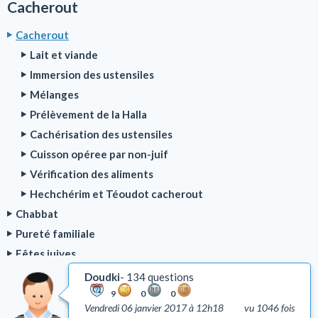
Cacherout
Cacherout
Lait et viande
Immersion des ustensiles
Mélanges
Prélèvement de la Halla
Cachérisation des ustensiles
Cuisson opéree par non-juif
Vérification des aliments
Hechchérim et Téoudot cacherout
Chabbat
Pureté familiale
Fêtes juives
Bénédictions
Doudki
134 questions
Rituel de la prière
9
0
0
Vendredi 06 janvier 2017 à 12h18
vu 1046 fois
Deuil