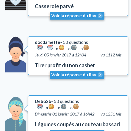
Casserole parvé
Talith et Téfilines
Mézouza
Voir la réponse du Rav
Tsédaka et Maasser
Mitsvots en vigueur en Israël
Emouna (foi en D.)
docdamette
50 questions
Chalom Baït
0
0
0
Jeudi 05 janvier 2017 à 12h04
vu 1112 fois
Education
Comportement
Tirer profit du non casher
Honorer ses parents (Kiboud Av Vaèm)
Voir la réponse du Rav
Tsniout (lois de pudeur)
Lachon Hara (médisance)
Yh'oud (l'isolement)
Debo26
53 questions
Questions liées aux problèmes d'argent
0
0
0
Coutumes
Dimanche 01 janvier 2017 à 16h42
vu 1251 fois
Autre
Légumes coupés au couteau bassari
Lois et coutumes de la circoncision