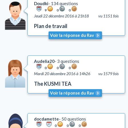
Doudki
134 questions
9
0
0
Jeudi 22 décembre 2016 à 21h18
vu 1151 fois
Plan de travail
Voir la réponse du Rav
Audelia20
3 questions
0
0
0
Mardi 20 décembre 2016 à 14h26
vu 1579 fois
The KUSMI TEA
Voir la réponse du Rav
docdamette
50 questions
0
0
0