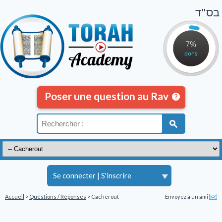
בס"ד
7%
dons
Poser une question au Rav
Se connecter
|
S'inscrire
Accueil
>
Questions / Réponses
> Cacherout
Envoyez à un ami