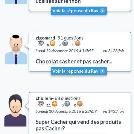
Écailles sur le thon
Voir la réponse du Rav
zigomard
91 questions
8
3
1
Lundi 12 décembre 2016 à 14h55
vu 3123 fois
Chocolat casher et pas casher...
Voir la réponse du Rav
chuilem
68 questions
11
0
0
Samedi 10 décembre 2016 à 22h09
vu 1433 fois
Super Cacher qui vend des produits
pas Cacher?