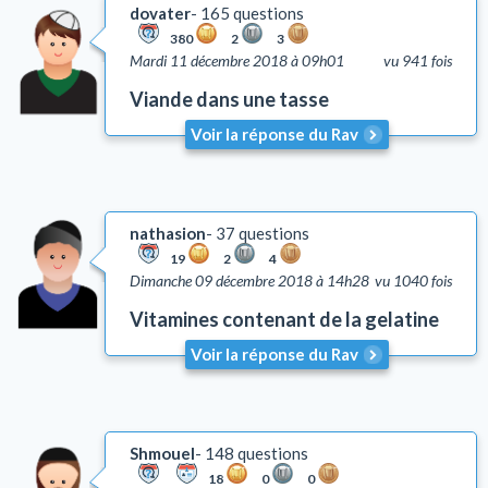
dovater
165 questions
380
2
3
Mardi 11 décembre 2018 à 09h01
vu 941 fois
Viande dans une tasse
Voir la réponse du Rav
nathasion
37 questions
19
2
4
Dimanche 09 décembre 2018 à 14h28
vu 1040 fois
Vitamines contenant de la gelatine
Voir la réponse du Rav
Shmouel
148 questions
18
0
0