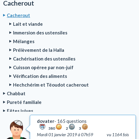
Cacherout
Cacherout
Lait et viande
Immersion des ustensiles
Mélanges
Prélèvement de la Halla
Cachérisation des ustensiles
Cuisson opéree par non-juif
Vérification des aliments
Hechchérim et Téoudot cacherout
Chabbat
Pureté familiale
Fêtes juives
Bénédictions
dovater
165 questions
Rituel de la prière
380
2
3
Mardi 01 janvier 2019 à 07h59
vu 1164 fois
Deuil