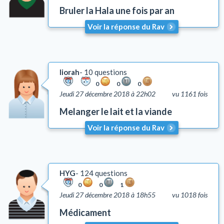
Bruler la Hala une fois par an
Talith et Téfilines
Mézouza
Voir la réponse du Rav
Tsédaka et Maasser
Mitsvots en vigueur en Israël
Emouna (foi en D.)
liorah
10 questions
Chalom Baït
0
0
0
Jeudi 27 décembre 2018 à 22h02
vu 1161 fois
Education
Comportement
Melanger le lait et la viande
Honorer ses parents (Kiboud Av Vaèm)
Voir la réponse du Rav
Tsniout (lois de pudeur)
Lachon Hara (médisance)
Yh'oud (l'isolement)
HYG
124 questions
Questions liées aux problèmes d'argent
0
0
1
Coutumes
Jeudi 27 décembre 2018 à 18h55
vu 1018 fois
Autre
Médicament
Lois et coutumes de la circoncision