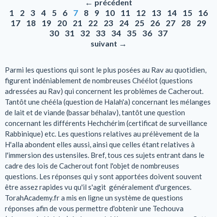
←
précédent
1
2
3
4
5
6
7
8
9
10
11
12
13
14
15
16
17
18
19
20
21
22
23
24
25
26
27
28
29
30
31
32
33
34
35
36
37
→
suivant
Parmi les questions qui sont le plus posées au Rav au quotidien,
figurent indéniablement de nombreuses Chéélot (questions
adressées au Rav) qui concernent les problèmes de Cacherout.
Tantôt une chééla (question de Halah'a) concernant les mélanges
de lait et de viande (bassar béhalav), tantôt une question
concernant les différents Hechchérim (certificat de surveillance
Rabbinique) etc. Les questions relatives au prélèvement de la
H'alla abondent elles aussi, ainsi que celles étant relatives à
l'immersion des ustensiles. Bref, tous ces sujets entrant dans le
cadre des lois de Cacherout font l'objet de nombreuses
questions. Les réponses qui y sont apportées doivent souvent
être assez rapides vu qu'il s'agit généralement d'urgences.
TorahAcademy.fr a mis en ligne un système de questions
réponses afin de vous permettre d'obtenir une Techouva