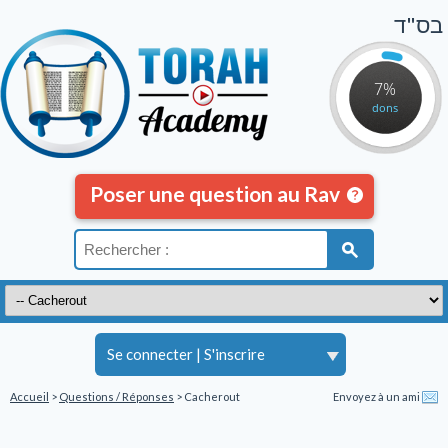
בס"ד
7%
dons
Poser une question au Rav
Se connecter
|
S'inscrire
Accueil
>
Questions / Réponses
> Cacherout
Envoyez à un ami