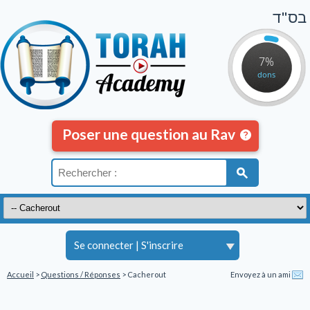
בס"ד
7%
dons
Poser une question au Rav
Se connecter
|
S'inscrire
Accueil
>
Questions / Réponses
> Cacherout
Envoyez à un ami