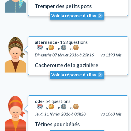
Tremper des petits pots
Talith et Téfilines
Mézouza
Voir la réponse du Rav
Tsédaka et Maasser
Mitsvots en vigueur en Israël
Emouna (foi en D.)
alternance
153 questions
Chalom Baït
0
0
0
Dimanche 07 février 2016 à 20h16
vu 1193 fois
Education
Comportement
Cacheroute de la gazinière
Honorer ses parents (Kiboud Av Vaèm)
Voir la réponse du Rav
Tsniout (lois de pudeur)
Lachon Hara (médisance)
Yh'oud (l'isolement)
ode
54 questions
Questions liées aux problèmes d'argent
6
0
0
Coutumes
Jeudi 11 février 2016 à 09h28
vu 1063 fois
Autre
Tétines pour bébés
Lois et coutumes de la circoncision