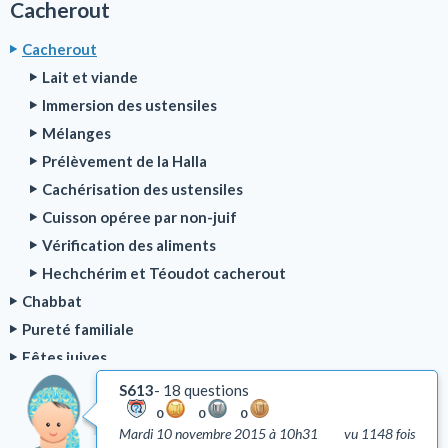
Cacherout
Cacherout
Lait et viande
Immersion des ustensiles
Mélanges
Prélèvement de la Halla
Cachérisation des ustensiles
Cuisson opéree par non-juif
Vérification des aliments
Hechchérim et Téoudot cacherout
Chabbat
Pureté familiale
Fêtes juives
Bénédictions
S613
18 questions
Rituel de la prière
0
0
0
Mardi 10 novembre 2015 à 10h31
vu 1148 fois
Deuil