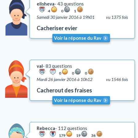
elisheva
43 questions
4
0
1
Samedi 30 janvier 2016 à 19h01
vu 1375 fois
Cacheriser evier
Voir la réponse du Rav
val
83 questions
0
0
0
Mardi 26 janvier 2016 à 10h12
vu 1546 fois
Cacherout des fraises
Voir la réponse du Rav
Rebecca
112 questions
179
19
36