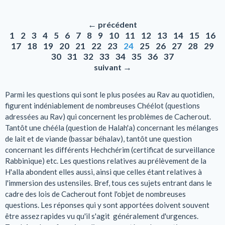
←
précédent
1
2
3
4
5
6
7
8
9
10
11
12
13
14
15
16
17
18
19
20
21
22
23
24
25
26
27
28
29
30
31
32
33
34
35
36
37
→
suivant
Parmi les questions qui sont le plus posées au Rav au quotidien,
figurent indéniablement de nombreuses Chéélot (questions
adressées au Rav) qui concernent les problèmes de Cacherout.
Tantôt une chééla (question de Halah'a) concernant les mélanges
de lait et de viande (bassar béhalav), tantôt une question
concernant les différents Hechchérim (certificat de surveillance
Rabbinique) etc. Les questions relatives au prélèvement de la
H'alla abondent elles aussi, ainsi que celles étant relatives à
l'immersion des ustensiles. Bref, tous ces sujets entrant dans le
cadre des lois de Cacherout font l'objet de nombreuses
questions. Les réponses qui y sont apportées doivent souvent
être assez rapides vu qu'il s'agit généralement d'urgences.