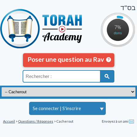
בס"ד
7%
dons
Poser une question au Rav
Se connecter
|
S'inscrire
Accueil
>
Questions / Réponses
> Cacherout
Envoyez à un ami