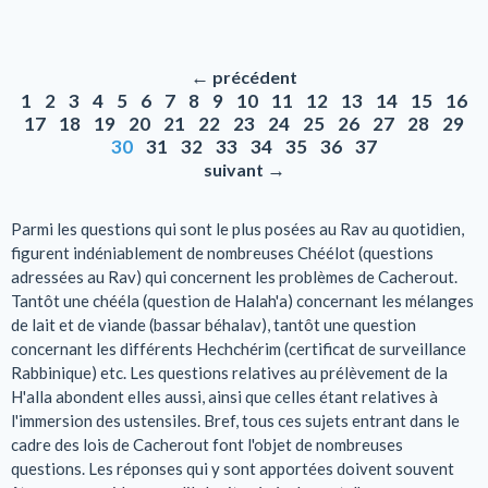
←
précédent
1
2
3
4
5
6
7
8
9
10
11
12
13
14
15
16
17
18
19
20
21
22
23
24
25
26
27
28
29
30
31
32
33
34
35
36
37
→
suivant
Parmi les questions qui sont le plus posées au Rav au quotidien,
figurent indéniablement de nombreuses Chéélot (questions
adressées au Rav) qui concernent les problèmes de Cacherout.
Tantôt une chééla (question de Halah'a) concernant les mélanges
de lait et de viande (bassar béhalav), tantôt une question
concernant les différents Hechchérim (certificat de surveillance
Rabbinique) etc. Les questions relatives au prélèvement de la
H'alla abondent elles aussi, ainsi que celles étant relatives à
l'immersion des ustensiles. Bref, tous ces sujets entrant dans le
cadre des lois de Cacherout font l'objet de nombreuses
questions. Les réponses qui y sont apportées doivent souvent