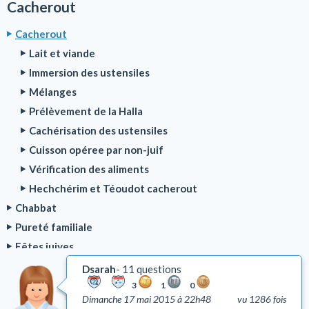
Cacherout
Cacherout
Lait et viande
Immersion des ustensiles
Mélanges
Prélèvement de la Halla
Cachérisation des ustensiles
Cuisson opéree par non-juif
Vérification des aliments
Hechchérim et Téoudot cacherout
Chabbat
Pureté familiale
Fêtes juives
Bénédictions
Dsarah
11 questions
Rituel de la prière
3
1
0
Dimanche 17 mai 2015 à 22h48
vu 1286 fois
Deuil