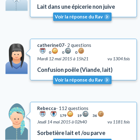
Lait dans une épicerie non juive
Talith et Téfilines
Mézouza
Voir la réponse du Rav
Tsédaka et Maasser
Mitsvots en vigueur en Israël
Emouna (foi en D.)
catherine07
2 questions
Chalom Baït
0
0
0
Mardi 12 mai 2015 à 15h21
vu 1304 fois
Education
Comportement
Confusion poêle (Viande, lait)
Honorer ses parents (Kiboud Av Vaèm)
Voir la réponse du Rav
Tsniout (lois de pudeur)
Lachon Hara (médisance)
Yh'oud (l'isolement)
Rebecca
112 questions
Questions liées aux problèmes d'argent
179
19
36
Coutumes
Jeudi 14 mai 2015 à 02h40
vu 1181 fois
Autre
Sorbetière lait et /ou parve
Lois et coutumes de la circoncision