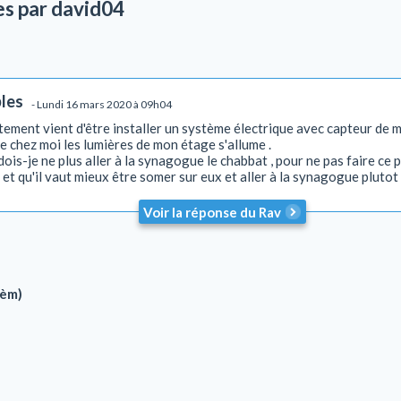
es par david04
bles
- Lundi 16 mars 2020 à 09h04
ement vient d'être installer un système électrique avec capteur de
de chez moi les lumières de mon étage s'allume .
s-je ne plus aller à la synagogue le chabbat , pour ne pas faire ce psi
et qu'il vaut mieux être somer sur eux et aller à la synagogue plutot
Voir la réponse du Rav
aèm)