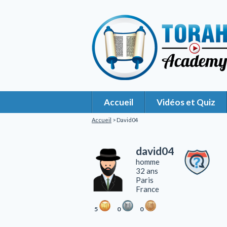
Accueil
Vidéos et Quiz
Accueil
> David04
david04
homme
32 ans
Paris
France
5
0
0