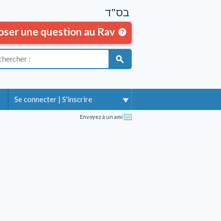
בס"ד
oser une question au Rav
Se connecter
|
S'inscrire
Envoyez à un ami