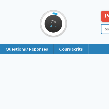
P
7%
dons
Questions / Réponses
Cours écrits