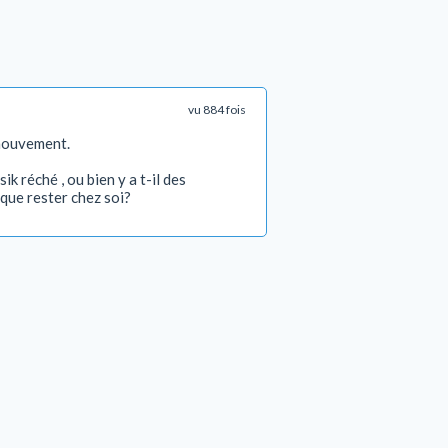
vu 884 fois
 mouvement.
k réché , ou bien y a t-il des
 que rester chez soi?